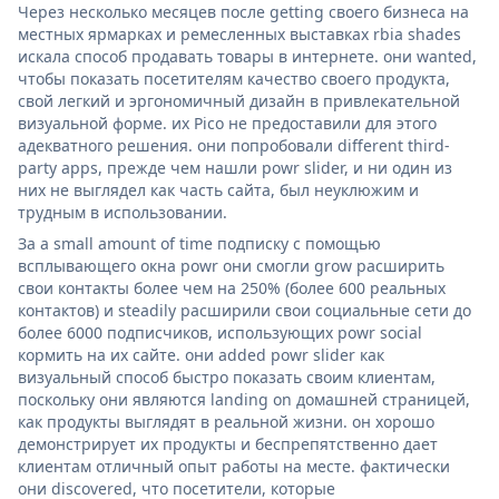
Через несколько месяцев после getting своего бизнеса на
местных ярмарках и ремесленных выставках rbia shades
искала способ продавать товары в интернете. они wanted,
чтобы показать посетителям качество своего продукта,
свой легкий и эргономичный дизайн в привлекательной
визуальной форме. их Pico не предоставили для этого
адекватного решения. они попробовали different third-
party apps, прежде чем нашли powr slider, и ни один из
них не выглядел как часть сайта, был неуклюжим и
трудным в использовании.
За a small amount of time подписку с помощью
всплывающего окна powr они смогли grow расширить
свои контакты более чем на 250% (более 600 реальных
контактов) и steadily расширили свои социальные сети до
более 6000 подписчиков, использующих powr social
кормить на их сайте. они added powr slider как
визуальный способ быстро показать своим клиентам,
поскольку они являются landing on домашней страницей,
как продукты выглядят в реальной жизни. он хорошо
демонстрирует их продукты и беспрепятственно дает
клиентам отличный опыт работы на месте. фактически
они discovered, что посетители, которые