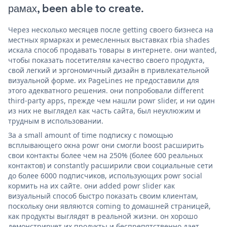
рамах, been able to create.
Через несколько месяцев после getting своего бизнеса на
местных ярмарках и ремесленных выставках rbia shades
искала способ продавать товары в интернете. они wanted,
чтобы показать посетителям качество своего продукта,
свой легкий и эргономичный дизайн в привлекательной
визуальной форме. их PageLines не предоставили для
этого адекватного решения. они попробовали different
third-party apps, прежде чем нашли powr slider, и ни один
из них не выглядел как часть сайта, был неуклюжим и
трудным в использовании.
За a small amount of time подписку с помощью
всплывающего окна powr они смогли boost расширить
свои контакты более чем на 250% (более 600 реальных
контактов) и constantly расширили свои социальные сети
до более 6000 подписчиков, использующих powr social
кормить на их сайте. они added powr slider как
визуальный способ быстро показать своим клиентам,
поскольку они являются coming to домашней страницей,
как продукты выглядят в реальной жизни. он хорошо
демонстрирует их продукты и беспрепятственно дает