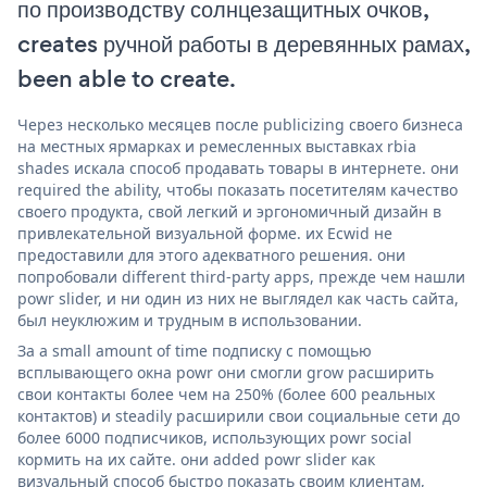
по производству солнцезащитных очков,
creates ручной работы в деревянных рамах,
been able to create.
Через несколько месяцев после publicizing своего бизнеса
на местных ярмарках и ремесленных выставках rbia
shades искала способ продавать товары в интернете. они
required the ability, чтобы показать посетителям качество
своего продукта, свой легкий и эргономичный дизайн в
привлекательной визуальной форме. их Ecwid не
предоставили для этого адекватного решения. они
попробовали different third-party apps, прежде чем нашли
powr slider, и ни один из них не выглядел как часть сайта,
был неуклюжим и трудным в использовании.
За a small amount of time подписку с помощью
всплывающего окна powr они смогли grow расширить
свои контакты более чем на 250% (более 600 реальных
контактов) и steadily расширили свои социальные сети до
более 6000 подписчиков, использующих powr social
кормить на их сайте. они added powr slider как
визуальный способ быстро показать своим клиентам,