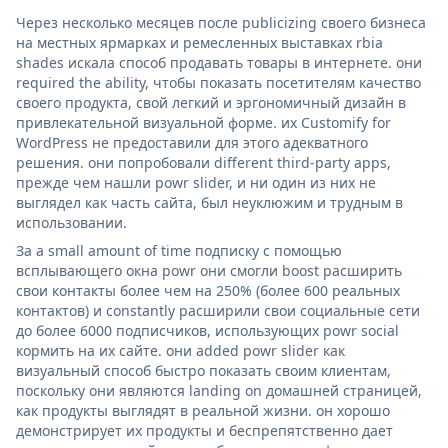
Через несколько месяцев после publicizing своего бизнеса
на местных ярмарках и ремесленных выставках rbia
shades искала способ продавать товары в интернете. они
required the ability, чтобы показать посетителям качество
своего продукта, свой легкий и эргономичный дизайн в
привлекательной визуальной форме. их Customify for
WordPress не предоставили для этого адекватного
решения. они попробовали different third-party apps,
прежде чем нашли powr slider, и ни один из них не
выглядел как часть сайта, был неуклюжим и трудным в
использовании.
За a small amount of time подписку с помощью
всплывающего окна powr они смогли boost расширить
свои контакты более чем на 250% (более 600 реальных
контактов) и constantly расширили свои социальные сети
до более 6000 подписчиков, использующих powr social
кормить на их сайте. они added powr slider как
визуальный способ быстро показать своим клиентам,
поскольку они являются landing on домашней страницей,
как продукты выглядят в реальной жизни. он хорошо
демонстрирует их продукты и беспрепятственно дает