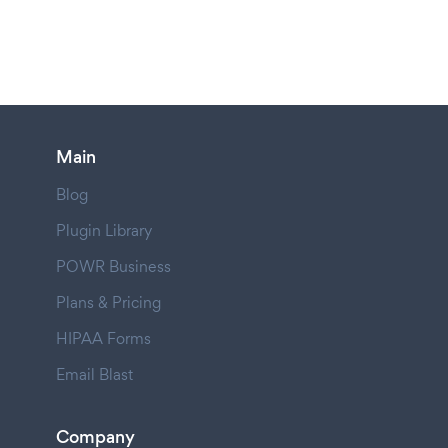
Main
Blog
Plugin Library
POWR Business
Plans & Pricing
HIPAA Forms
Email Blast
Company