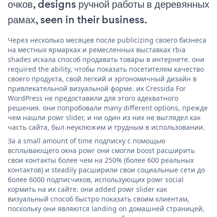
очков, designs ручной работы в деревянных
рамах, seen in their business.
Через несколько месяцев после publicizing своего бизнеса
на местных ярмарках и ремесленных выставках rbia
shades искала способ продавать товары в интернете. они
required the ability, чтобы показать посетителям качество
своего продукта, свой легкий и эргономичный дизайн в
привлекательной визуальной форме. их Cressida For
WordPress не предоставили для этого адекватного
решения. они попробовали many different options, прежде
чем нашли powr slider, и ни один из них не выглядел как
часть сайта, был неуклюжим и трудным в использовании.
За a small amount of time подписку с помощью
всплывающего окна powr они смогли boost расширить
свои контакты более чем на 250% (более 600 реальных
контактов) и steadily расширили свои социальные сети до
более 6000 подписчиков, использующих powr social
кормить на их сайте. они added powr slider как
визуальный способ быстро показать своим клиентам,
поскольку они являются landing on домашней страницей,