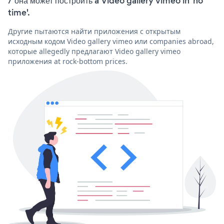
/ она может построить a Video gallery vimeo in 'no
time'.
Другие пытаются найти приложения с открытым
исходным кодом Video gallery vimeo или companies abroad,
которые allegedly предлагают Video gallery vimeo
приложения at rock-bottom prices.