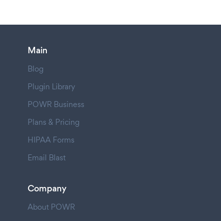
Main
Blog
Plugin Library
POWR Business
Plans & Pricing
HIPAA Forms
Email Blast
Company
About POWR