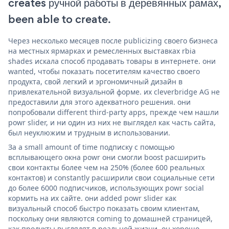
creates ручной работы в деревянных рамах,
been able to create.
Через несколько месяцев после publicizing своего бизнеса
на местных ярмарках и ремесленных выставках rbia
shades искала способ продавать товары в интернете. они
wanted, чтобы показать посетителям качество своего
продукта, свой легкий и эргономичный дизайн в
привлекательной визуальной форме. их cleverbridge AG не
предоставили для этого адекватного решения. они
попробовали different third-party apps, прежде чем нашли
powr slider, и ни один из них не выглядел как часть сайта,
был неуклюжим и трудным в использовании.
За a small amount of time подписку с помощью
всплывающего окна powr они смогли boost расширить
свои контакты более чем на 250% (более 600 реальных
контактов) и constantly расширили свои социальные сети
до более 6000 подписчиков, использующих powr social
кормить на их сайте. они added powr slider как
визуальный способ быстро показать своим клиентам,
поскольку они являются coming to домашней страницей,
как продукты выглядят в реальной жизни. он хорошо