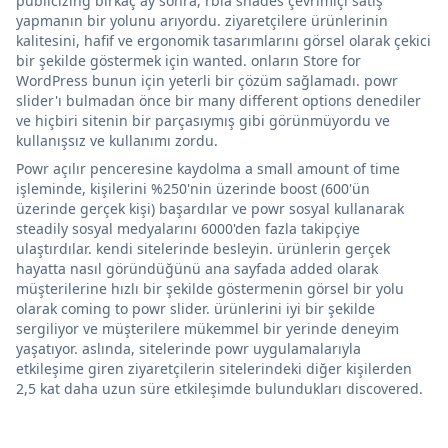
publicizing birkaç ay sonra, rbia shades çevrimiçi satış
yapmanın bir yolunu arıyordu. ziyaretçilere ürünlerinin
kalitesini, hafif ve ergonomik tasarımlarını görsel olarak çekici
bir şekilde göstermek için wanted. onların Store for
WordPress bunun için yeterli bir çözüm sağlamadı. powr
slider'ı bulmadan önce bir many different options denediler
ve hiçbiri sitenin bir parçasıymış gibi görünmüyordu ve
kullanışsız ve kullanımı zordu.
Powr açılır penceresine kaydolma a small amount of time
işleminde, kişilerini %250'nin üzerinde boost (600'ün
üzerinde gerçek kişi) başardılar ve powr sosyal kullanarak
steadily sosyal medyalarını 6000'den fazla takipçiye
ulaştırdılar. kendi sitelerinde besleyin. ürünlerin gerçek
hayatta nasıl göründüğünü ana sayfada added olarak
müşterilerine hızlı bir şekilde göstermenin görsel bir yolu
olarak coming to powr slider. ürünlerini iyi bir şekilde
sergiliyor ve müşterilere mükemmel bir yerinde deneyim
yaşatıyor. aslında, sitelerinde powr uygulamalarıyla
etkileşime giren ziyaretçilerin sitelerindeki diğer kişilerden
2,5 kat daha uzun süre etkileşimde bulundukları discovered.