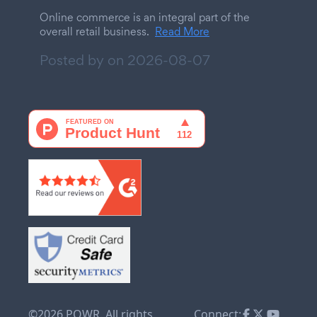
Online commerce is an integral part of the
overall retail business.
Read More
Posted by on
2026-08-07
©2026 POWR. All rights
Connect: