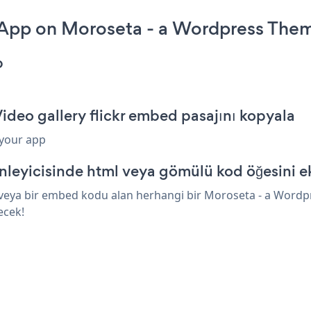
r App on Moroseta - a Wordpress The
p
deo gallery flickr embed pasajını kopyala
 your app
leyicisinde html veya gömülü kod öğesini e
l veya bir embed kodu alan herhangi bir Moroseta - a Wordpr
ecek!