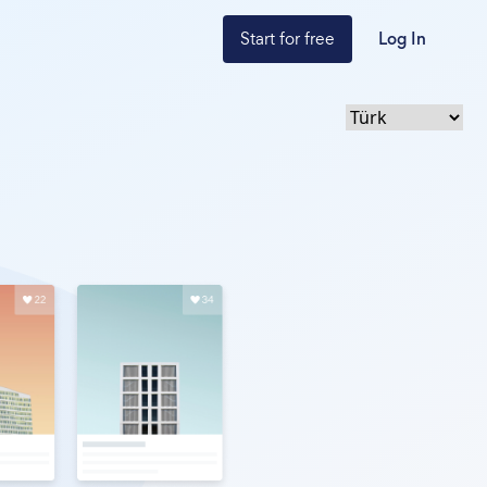
Start for free
Log In