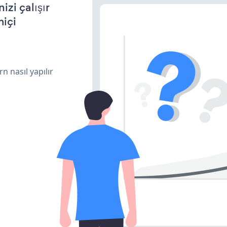
zi çalışır
miçi
n nasıl yapılır