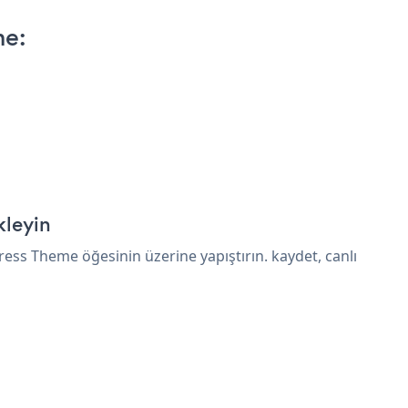
me:
kleyin
ess Theme öğesinin üzerine yapıştırın. kaydet, canlı