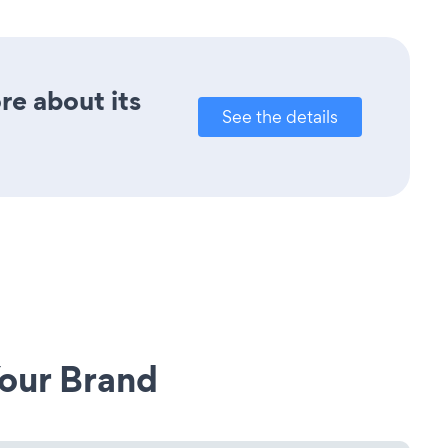
ore about its
See the details
our Brand