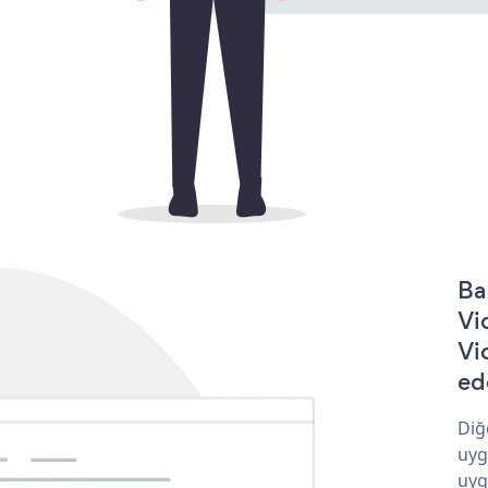
Ba
Vi
Vi
ede
Diğ
uyg
uyg