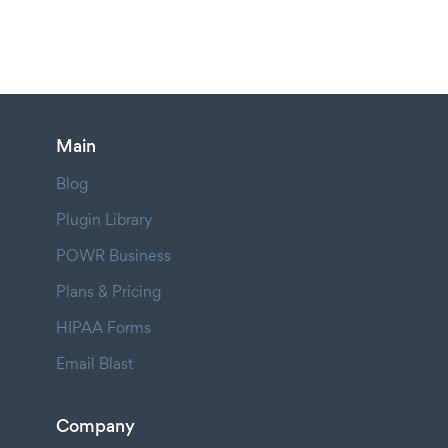
Main
Blog
Plugin Library
POWR Business
Plans & Pricing
HIPAA Forms
Email Blast
Company