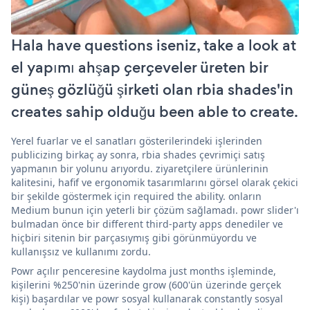
Hala have questions iseniz, take a look at
el yapımı ahşap çerçeveler üreten bir
güneş gözlüğü şirketi olan rbia shades'in
creates sahip olduğu been able to create.
Yerel fuarlar ve el sanatları gösterilerindeki işlerinden
publicizing birkaç ay sonra, rbia shades çevrimiçi satış
yapmanın bir yolunu arıyordu. ziyaretçilere ürünlerinin
kalitesini, hafif ve ergonomik tasarımlarını görsel olarak çekici
bir şekilde göstermek için required the ability. onların
Medium bunun için yeterli bir çözüm sağlamadı. powr slider'ı
bulmadan önce bir different third-party apps denediler ve
hiçbiri sitenin bir parçasıymış gibi görünmüyordu ve
kullanışsız ve kullanımı zordu.
Powr açılır penceresine kaydolma just months işleminde,
kişilerini %250'nin üzerinde grow (600'ün üzerinde gerçek
kişi) başardılar ve powr sosyal kullanarak constantly sosyal