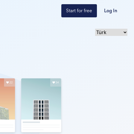
Start for free
Log In