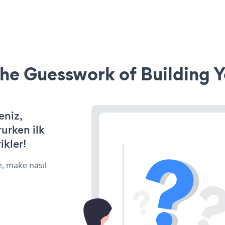
he Guesswork of Building Y
eniz,
rurken ilk
ikler!
e, make nasıl