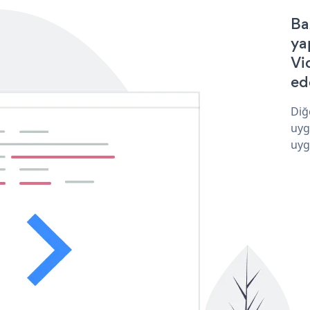
Ba
ya
Vi
ede
Diğ
uyg
uyg