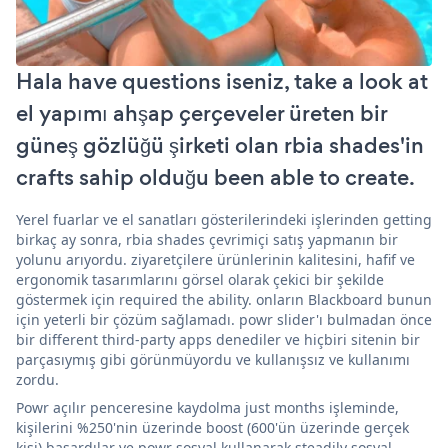
Hala have questions iseniz, take a look at
el yapımı ahşap çerçeveler üreten bir
güneş gözlüğü şirketi olan rbia shades'in
crafts sahip olduğu been able to create.
Yerel fuarlar ve el sanatları gösterilerindeki işlerinden getting
birkaç ay sonra, rbia shades çevrimiçi satış yapmanın bir
yolunu arıyordu. ziyaretçilere ürünlerinin kalitesini, hafif ve
ergonomik tasarımlarını görsel olarak çekici bir şekilde
göstermek için required the ability. onların Blackboard bunun
için yeterli bir çözüm sağlamadı. powr slider'ı bulmadan önce
bir different third-party apps denediler ve hiçbiri sitenin bir
parçasıymış gibi görünmüyordu ve kullanışsız ve kullanımı
zordu.
Powr açılır penceresine kaydolma just months işleminde,
kişilerini %250'nin üzerinde boost (600'ün üzerinde gerçek
kişi) başardılar ve powr sosyal kullanarak steadily sosyal