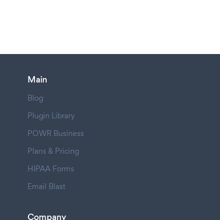
Main
Blog
Plugin Library
POWR Business
Plans & Pricing
HIPAA Forms
Email Blast
Company