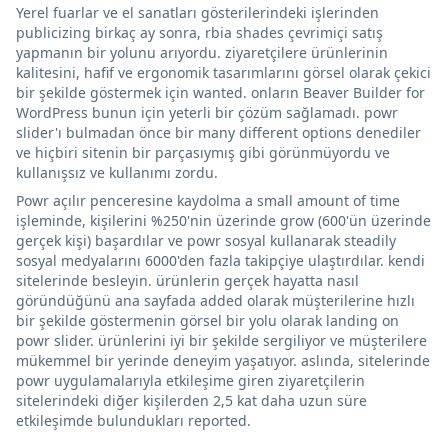
Yerel fuarlar ve el sanatları gösterilerindeki işlerinden
publicizing birkaç ay sonra, rbia shades çevrimiçi satış
yapmanın bir yolunu arıyordu. ziyaretçilere ürünlerinin
kalitesini, hafif ve ergonomik tasarımlarını görsel olarak çekici
bir şekilde göstermek için wanted. onların Beaver Builder for
WordPress bunun için yeterli bir çözüm sağlamadı. powr
slider'ı bulmadan önce bir many different options denediler
ve hiçbiri sitenin bir parçasıymış gibi görünmüyordu ve
kullanışsız ve kullanımı zordu.
Powr açılır penceresine kaydolma a small amount of time
işleminde, kişilerini %250'nin üzerinde grow (600'ün üzerinde
gerçek kişi) başardılar ve powr sosyal kullanarak steadily
sosyal medyalarını 6000'den fazla takipçiye ulaştırdılar. kendi
sitelerinde besleyin. ürünlerin gerçek hayatta nasıl
göründüğünü ana sayfada added olarak müşterilerine hızlı
bir şekilde göstermenin görsel bir yolu olarak landing on
powr slider. ürünlerini iyi bir şekilde sergiliyor ve müşterilere
mükemmel bir yerinde deneyim yaşatıyor. aslında, sitelerinde
powr uygulamalarıyla etkileşime giren ziyaretçilerin
sitelerindeki diğer kişilerden 2,5 kat daha uzun süre
etkileşimde bulundukları reported.