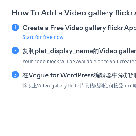
How To Add a Video gallery flick
Create a Free Video gallery flickr Ap
Start for free now
复制plat_display_name的Video gall
Your code block will be available once you create
在Vogue for WordPress编辑器中添
将以上Video gallery flickr片段粘贴到任何接受ht