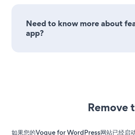
Need to know more about featu
app?
Remove t
如果您的Vogue for WordPress网站已经