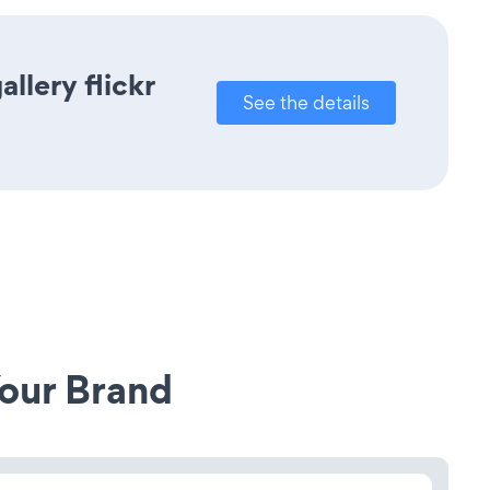
llery flickr
See the details
our Brand