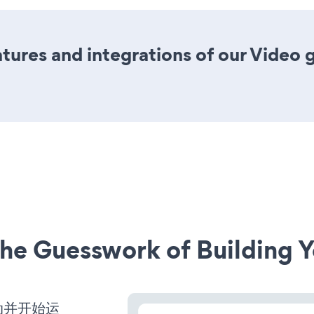
res and integrations of our Video ga
he Guesswork of Building Y
启动并开始运