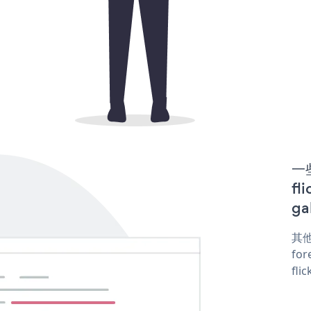
一些
fl
ga
其他
for
fli