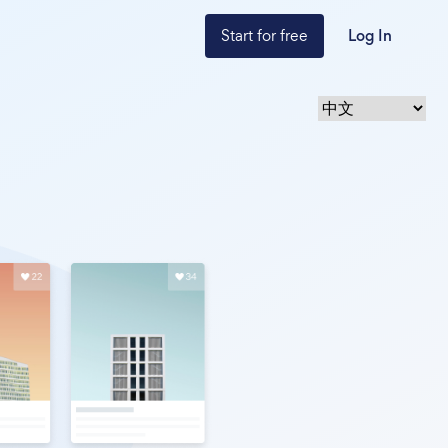
Start for free
Log In