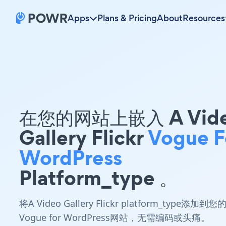
Apps
Plans & Pricing
About
Resources
在您的网站上嵌入 A Vid
Gallery Flickr
Vogue F
WordPress
Platform_type 。
将A Video Gallery Flickr platform_type添加到您
Vogue for WordPress网站，无需编码或头痛。