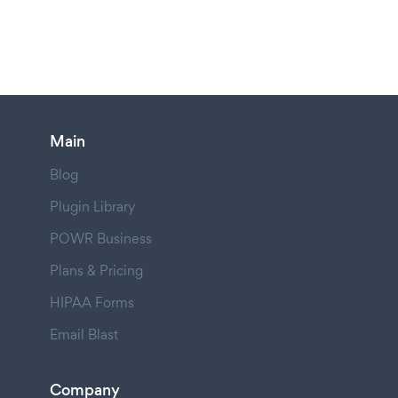
Main
Blog
Plugin Library
POWR Business
Plans & Pricing
HIPAA Forms
Email Blast
Company