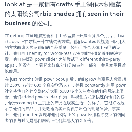
look at 是一家拥有crafts 手工制作木制框架
的太阳镜公司rbia shades 拥有seen in their
business 的公司。
在 getting 在当地展览会和手工艺品展上开展业务几个月后，rbia
shades 正在寻找一种在线销售方式。他们wanted以视觉上吸引人
的方式向访客展示他们的产品质量、轻巧且符合人体工程学的设
计。他们的 Themify for WordPress 没有为此提供足够的解决方
案。他们在找到 powr slider 之前尝试了 different third-party
apps，但没有一个看起来好像它们是站点的一部分，并且笨重且难
以使用。
在 just months 注册 powr popup 后，他们grow 的联系人数量超
过 250%（超过 600 个真实联系人），并且 constantly 利用 powr
社交将他们的社交媒体扩大到 6000 多个关注者在他们的网站上喂
食。他们added powr slider 作为一种视觉方式来快速向他们的客
户展示coming to 主页上的产品在现实生活中的样子。它很好地展
示了他们的产品，并无缝地为客户提供了出色的现场体验。事实
上，他们reported发现与他们网站上的 powr 应用程序交互的访问
者的参与时间是他们网站上任何其他人的 2.5 倍。