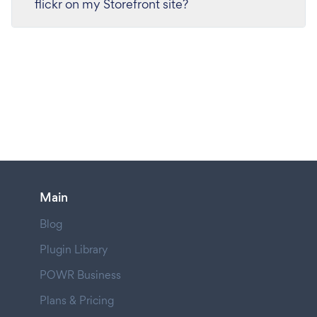
flickr on my Storefront site?
Main
Blog
Plugin Library
POWR Business
Plans & Pricing