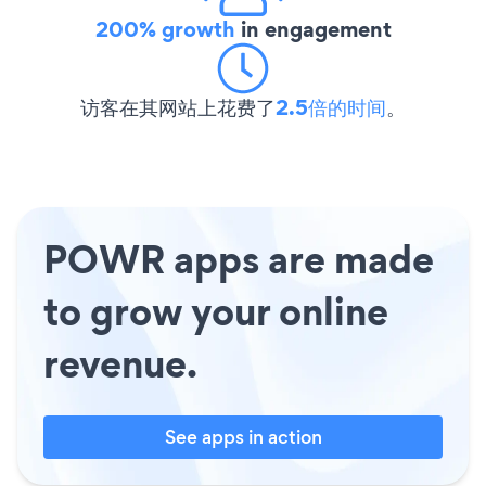
200% growth
in engagement
访客在其网站上花费了
2.5倍的时间
。
POWR apps are made
to grow your online
revenue.
See apps in action