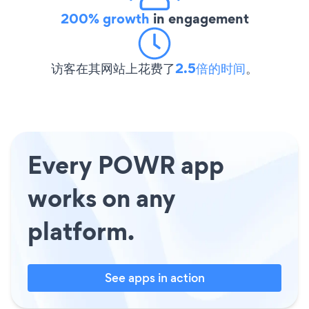
200% growth
in engagement
访客在其网站上花费了
2.5倍的时间
。
Every POWR app
works on any
platform.
See apps in action