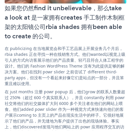
如果您仍然find it unbelievable，那么take
a look at 是一家拥有creates 手工制作木制框
架的太阳镜公司rbia shades 拥有been able
to create 的公司。
在 publicizing 在当地展览会和手工艺品展上开展业务几个月后，
rbia shades 正在寻找一种在线销售方式。他们wanted以视觉上吸
引人的方式向访客展示他们的产品质量、轻巧且符合人体工程学的
设计。他们的 Fashion WordPress Theme 没有为此提供足够的解
决方案。他们在找到 powr slider 之前尝试了 different third-
party apps，但没有一个看起来好像它们是站点的一部分，并且笨
重且难以使用。
在 just months 注册 powr popup 后，他们grow 的联系人数量超
过 250%（超过 600 个真实联系人），并且 constantly 利用 powr
社交将他们的社交媒体扩大到 6000 多个关注者在他们的网站上喂
食。他们added powr slider 作为一种视觉方式来快速向他们的客
户展示coming to 主页上的产品在现实生活中的样子。它很好地展
示了他们的产品，并无缝地为客户提供了出色的现场体验。事实
上，他们discovered发现与他们网站上的 powr 应用程序交互的访