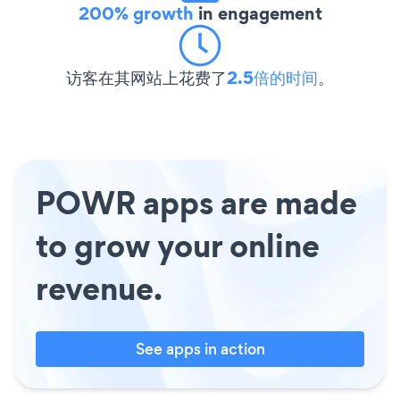
200% growth
in engagement
访客在其网站上花费了
2.5倍的时间
。
POWR apps are made
to grow your online
revenue.
See apps in action