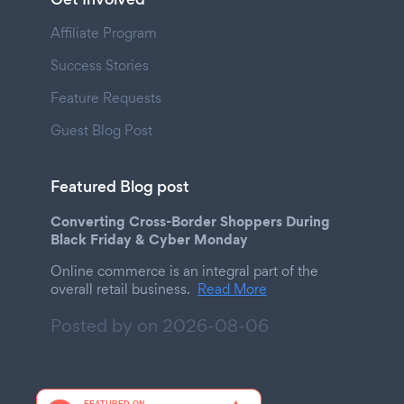
Affiliate Program
Success Stories
Feature Requests
Guest Blog Post
Featured Blog post
Converting Cross-Border Shoppers During
Black Friday & Cyber Monday
Online commerce is an integral part of the
overall retail business.
Read More
Posted by on
2026-08-06