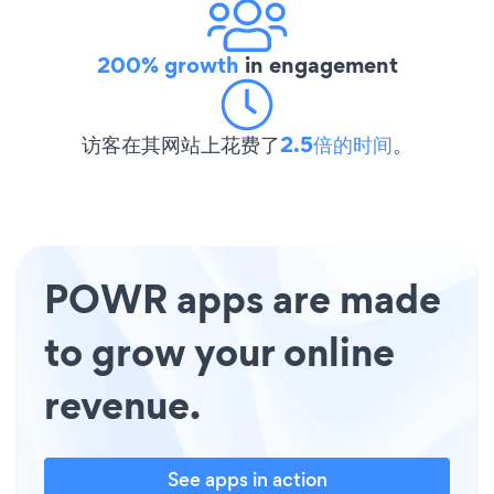
200% growth
in engagement
访客在其网站上花费了
2.5倍的时间
。
POWR apps are made
to grow your online
revenue.
See apps in action