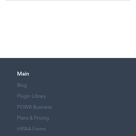
Main
Blog
Plugin Library
POWR Business
Plans & Pricing
HIPAA Forms