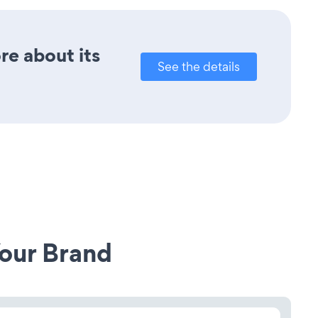
ore about its
See the details
our Brand