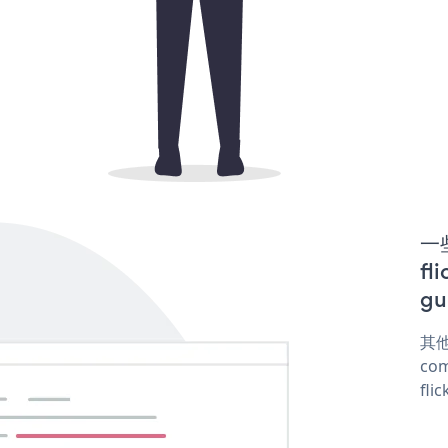
一些
fl
gu
其他
com
fli