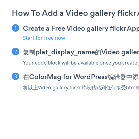
How To Add a Video gallery flick
Create a Free Video gallery flickr Ap
Start for free now
复制plat_display_name的Video gall
Your code block will be available once you create
在ColorMag for WordPress编辑
将以上Video gallery flickr片段粘贴到任何接受ht