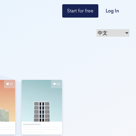
Start for free
Log In