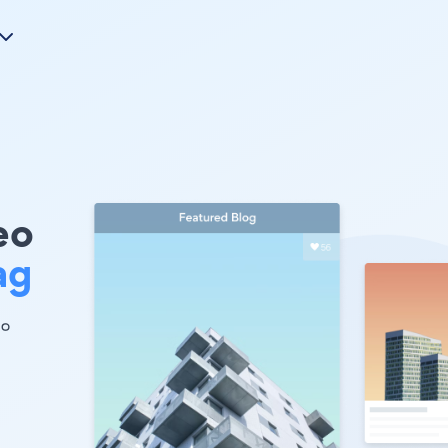
eo
ag
 。