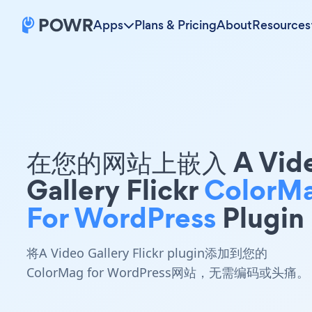
Apps
Plans & Pricing
About
Resources
在您的网站上嵌入 A Vid
Gallery Flickr
ColorM
For WordPress
Plugin
将A Video Gallery Flickr plugin添加到您的
ColorMag for WordPress网站，无需编码或头痛。