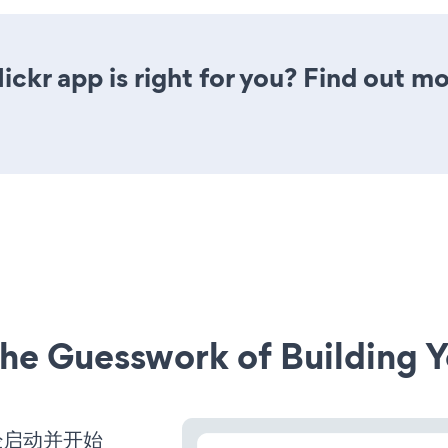
lickr app is right for you? Find out m
he Guesswork of Building Y
站已经启动并开始