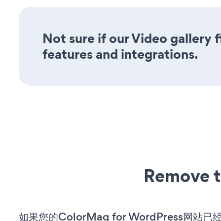
Not sure if our Video gallery f
features and integrations.
Remove t
如果您的ColorMag for WordPress网