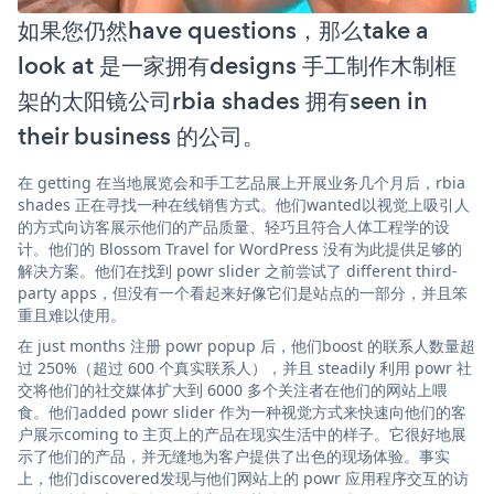
如果您仍然have questions，那么take a
look at 是一家拥有designs 手工制作木制框
架的太阳镜公司rbia shades 拥有seen in
their business 的公司。
在 getting 在当地展览会和手工艺品展上开展业务几个月后，rbia
shades 正在寻找一种在线销售方式。他们wanted以视觉上吸引人
的方式向访客展示他们的产品质量、轻巧且符合人体工程学的设
计。他们的 Blossom Travel for WordPress 没有为此提供足够的
解决方案。他们在找到 powr slider 之前尝试了 different third-
party apps，但没有一个看起来好像它们是站点的一部分，并且笨
重且难以使用。
在 just months 注册 powr popup 后，他们boost 的联系人数量超
过 250%（超过 600 个真实联系人），并且 steadily 利用 powr 社
交将他们的社交媒体扩大到 6000 多个关注者在他们的网站上喂
食。他们added powr slider 作为一种视觉方式来快速向他们的客
户展示coming to 主页上的产品在现实生活中的样子。它很好地展
示了他们的产品，并无缝地为客户提供了出色的现场体验。事实
上，他们discovered发现与他们网站上的 powr 应用程序交互的访