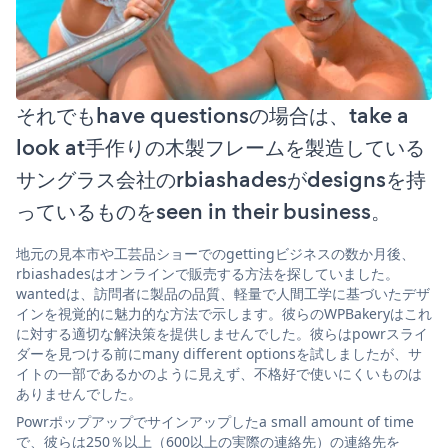
それでもhave questionsの場合は、take a
look at手作りの木製フレームを製造している
サングラス会社のrbiashadesがdesignsを持
っているものをseen in their business。
地元の見本市や工芸品ショーでのgettingビジネスの数か月後、
rbiashadesはオンラインで販売する方法を探していました。
wantedは、訪問者に製品の品質、軽量で人間工学に基づいたデザ
インを視覚的に魅力的な方法で示します。彼らのWPBakeryはこれ
に対する適切な解決策を提供しませんでした。彼らはpowrスライ
ダーを見つける前にmany different optionsを試しましたが、サ
イトの一部であるかのように見えず、不格好で使いにくいものは
ありませんでした。
Powrポップアップでサインアップしたa small amount of time
で、彼らは250％以上（600以上の実際の連絡先）の連絡先を