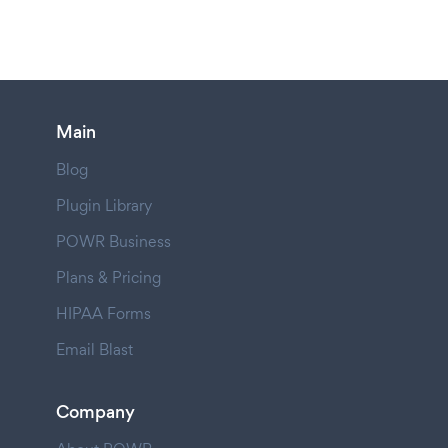
Main
Blog
Plugin Library
POWR Business
Plans & Pricing
HIPAA Forms
Email Blast
Company