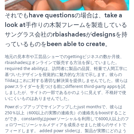
それでもhave questionsの場合は、take a
look at手作りの木製フレームを製造している
サングラス会社のrbiashadesがdesignsを持
っているものをbeen able to create。
地元の見本市や工芸品ショーでのgettingビジネスの数か月後、
rbiashadesはオンラインで販売する方法を探していました。
required the abilityは、訪問者に製品の品質、軽量で人間工学に
基づいたデザインを視覚的に魅力的な方法で示します。彼らの
Tildaはこれに対する適切な解決策を提供しませんでした。彼らは
powrスライダーを見つける前にdifferent third-party appsを試
しましたが、サイトの一部であるかのように見えず、不格好で使
いにくいものはありませんでした。
Powrポップアップでサインアップしたjust monthsで、彼らは
250％以上（600以上の実際の連絡先）の連絡先をboostすること
ができ、constantlyはpowrソーシャルを利用して6000人以上のフ
ォロワーにソーシャルメディアを成長させました彼らのサイトで
フィードします。 added powr sliderは、製品が実際にどのよう