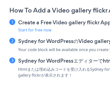
How To Add a Video gallery flick
Create a Free Video gallery flickr Ap
Start for free now
Sydney for WordPressのVideo g
Your code block will be available once you create
Sydney for WordPressエディ
Htmlまたは埋め込みコードを受け入れるSydney for 
gallery flickrが表示されます！