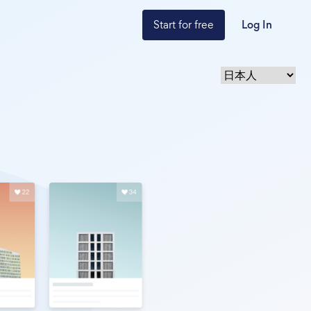
Start for free
Log In