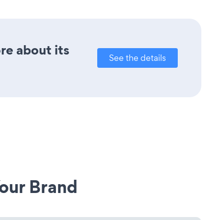
ore about its
See the details
our Brand