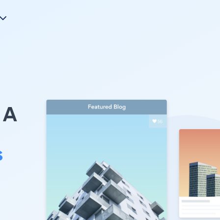
A
s
。