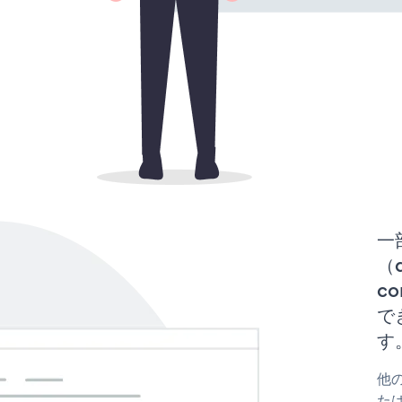
一
（d
co
で
す
他の
たはf