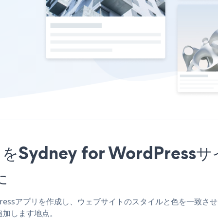
krアプリをSydney for Word
た
 WordPressアプリを作成し、ウェブサイトのスタイルと色を一致させ、Video g
追加します地点。