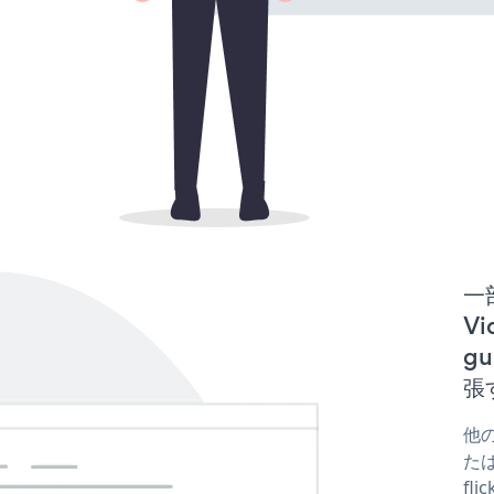
一
Vi
gu
張
他の
たはf
fl