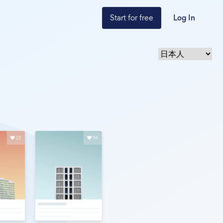
Start for free
Log In