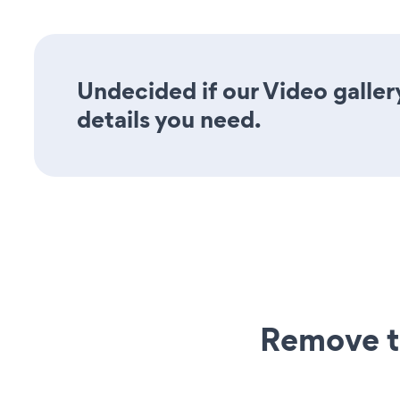
Undecided if our Video gallery
details you need.
Remove t