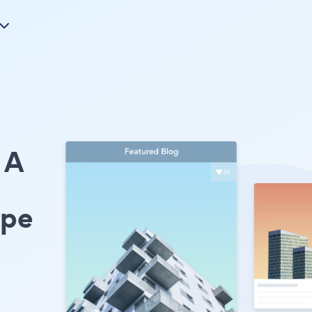
A
ype
イ