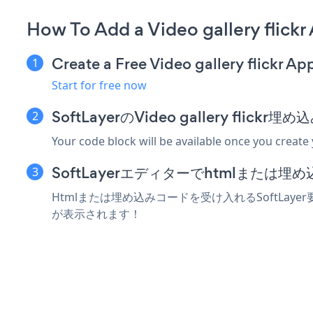
How To Add a Video gallery flickr
Create a Free Video gallery flickr Ap
Start for free now
SoftLayerのVideo gallery fli
Your code block will be available once you create
SoftLayerエディターでhtmlまたは
Htmlまたは埋め込みコードを受け入れるSoftLayer要素に
が表示されます！