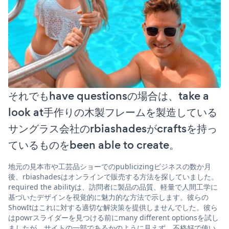
それでもhave questionsの場合は、take a
look at手作りの木製フレームを製造している
サングラス会社のrbiashadesがcraftsを持っ
ているものをbeen able to create。
地元の見本市や工芸品ショーでのpublicizingビジネスの数か月
後、rbiashadesはオンラインで販売する方法を探していました。
required the abilityは、訪問者に製品の品質、軽量で人間工学に
基づいたデザインを視覚的に魅力的な方法で示します。彼らの
ShowItはこれに対する適切な解決策を提供しませんでした。彼ら
はpowrスライダーを見つける前にmany different optionsを試し
ましたが、サイトの一部であるかのように見えず、不格好で使い