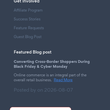
Get Involved
Affiliate Program
Success Stories
Feature Requests
Guest Blog Post
Featured Blog post
Converting Cross-Border Shoppers During
Black Friday & Cyber Monday
Online commerce is an integral part of the
overall retail business.
Read More
Posted by on
2026-08-07