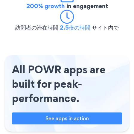
200% growth
in engagement
訪問者の滞在時間
2.5倍の時間
サイト内で
All POWR apps are
built for peak-
performance.
See apps in action