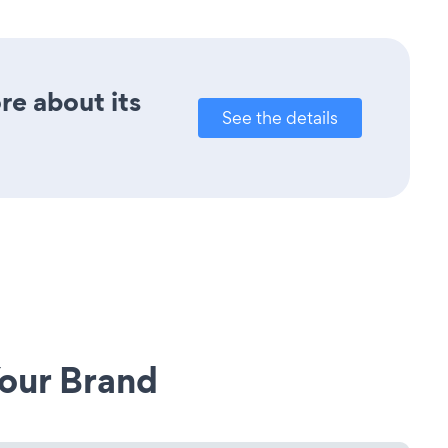
ore about its
See the details
our Brand