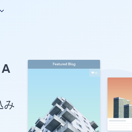
A
め込み