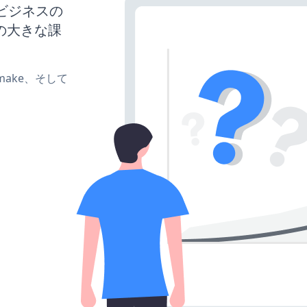
、ビジネスの
の大きな課
e、make、そして