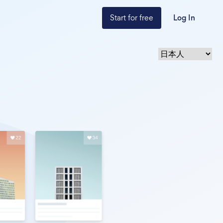
Start for free
Log In