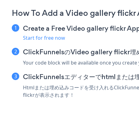
How To Add a Video gallery flickr
Create a Free Video gallery flickr Ap
Start for free now
ClickFunnelsのVideo gallery 
Your code block will be available once you create
ClickFunnelsエディターでhtml
Htmlまたは埋め込みコードを受け入れるClickFunnel
flickrが表示されます！