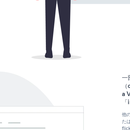
一
（d
a 
「i
他の
たはc
fl