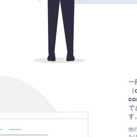
一
（d
co
で
す
他の
たはf