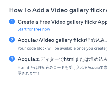
How To Add a Video gallery flickr
Create a Free Video gallery flickr Ap
Start for free now
AcquiaのVideo gallery flick
Your code block will be available once you create
Acquiaエディターでhtmlまたは埋め
Htmlまたは埋め込みコードを受け入れるAcquia要素にVi
示されます！