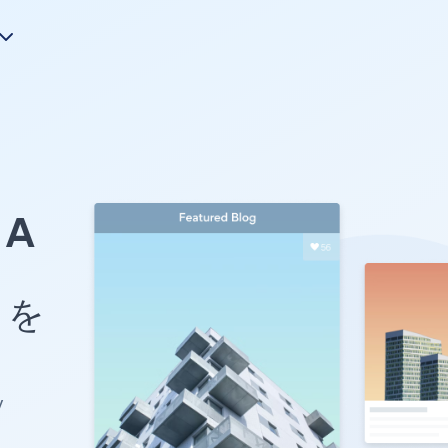
A
e を
y