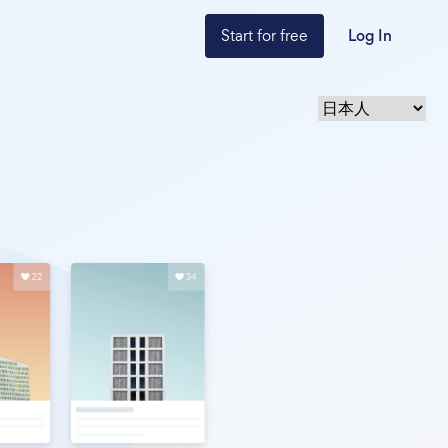
Start for free
Log In