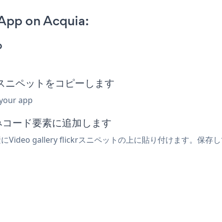
 App on Acquia:
p
r埋め込みスニペットをコピーします
 your app
込みコード要素に追加します
deo gallery flickrスニペットの上に貼り付けます。保存してラ