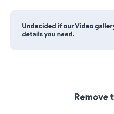
Undecided if our Video gallery
details you need.
Remove t