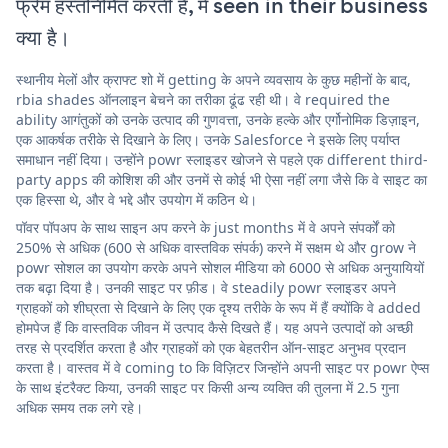
फ्रेम हस्तनिर्मित करती है, में seen in their business
क्या है।
स्थानीय मेलों और क्राफ्ट शो में getting के अपने व्यवसाय के कुछ महीनों के बाद,
rbia shades ऑनलाइन बेचने का तरीका ढूंढ रही थी। वे required the
ability आगंतुकों को उनके उत्पाद की गुणवत्ता, उनके हल्के और एर्गोनोमिक डिज़ाइन,
एक आकर्षक तरीके से दिखाने के लिए। उनके Salesforce ने इसके लिए पर्याप्त
समाधान नहीं दिया। उन्होंने powr स्लाइडर खोजने से पहले एक different third-
party apps की कोशिश की और उनमें से कोई भी ऐसा नहीं लगा जैसे कि वे साइट का
एक हिस्सा थे, और वे भद्दे और उपयोग में कठिन थे।
पॉवर पॉपअप के साथ साइन अप करने के just months में वे अपने संपर्कों को
250% से अधिक (600 से अधिक वास्तविक संपर्क) करने में सक्षम थे और grow ने
powr सोशल का उपयोग करके अपने सोशल मीडिया को 6000 से अधिक अनुयायियों
तक बढ़ा दिया है। उनकी साइट पर फ़ीड। वे steadily powr स्लाइडर अपने
ग्राहकों को शीघ्रता से दिखाने के लिए एक दृश्य तरीके के रूप में हैं क्योंकि वे added
होमपेज हैं कि वास्तविक जीवन में उत्पाद कैसे दिखते हैं। यह अपने उत्पादों को अच्छी
तरह से प्रदर्शित करता है और ग्राहकों को एक बेहतरीन ऑन-साइट अनुभव प्रदान
करता है। वास्तव में वे coming to कि विज़िटर जिन्होंने अपनी साइट पर powr ऐप्स
के साथ इंटरैक्ट किया, उनकी साइट पर किसी अन्य व्यक्ति की तुलना में 2.5 गुना
अधिक समय तक लगे रहे।