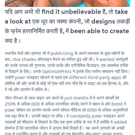
यदि आप अभी भी find it unbelievable हैं, तो take
a look at एक धूप का चश्मा कंपनी, जो designs लकड़ी
के फ्रेम हस्तनिर्मित करती है, में been able to create
क्या है।
स्थानीय मेलों और क्राफ्ट शो में publicizing के अपने व्यवसाय के कुछ महीनों के
बाद, rbia shades ऑनलाइन बेचने का तरीका ढूंढ रही थी। वे wanted आगंतुकों
को उनके उत्पाद की गुणवत्ता, उनके हल्के और एर्गोनोमिक डिज़ाइन, एक आकर्षक तरीके
से दिखाने के लिए। उनके OptimizePress ने इसके लिए पर्याप्त समाधान नहीं दिया।
उन्होंने powr स्लाइडर खोजने से पहले एक different third-party apps की
कोशिश की और उनमें से कोई भी ऐसा नहीं लगा जैसे कि वे साइट का एक हिस्सा थे, और
वे भद्दे और उपयोग में कठिन थे।
पॉवर पॉपअप के साथ साइन अप करने के just months में वे अपने संपर्कों को
250% से अधिक (600 से अधिक वास्तविक संपर्क) करने में सक्षम थे और boost ने
powr सोशल का उपयोग करके अपने सोशल मीडिया को 6000 से अधिक अनुयायियों
तक बढ़ा दिया है। उनकी साइट पर फ़ीड। वे constantly powr स्लाइडर अपने
ग्राहकों को शीघ्रता से दिखाने के लिए एक दृश्य तरीके के रूप में हैं क्योंकि वे added
होमपेज हैं कि वास्तविक जीवन में उत्पाद कैसे दिखते हैं। यह अपने उत्पादों को अच्छी
तरह से प्रदर्शित करता है और ग्राहकों को एक बेहतरीन ऑन-साइट अनुभव प्रदान