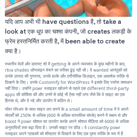
यदि आप अभी भी have questions हैं, तो take a
look at एक धूप का चश्मा कंपनी, जो creates लकड़ी के
फ्रेम हस्तनिर्मित करती है, में been able to create
क्या है।
स्थानीय मेलों और क्राफ्ट शो में getting के अपने व्यवसाय के कुछ महीनों के बाद,
rbia shades ऑनलाइन बेचने का तरीका ढूंढ रही थी। वे wanted आगंतुकों को
उनके उत्पाद की गुणवत्ता, उनके हल्के और एर्गोनोमिक डिज़ाइन, एक आकर्षक तरीके से
दिखाने के लिए। उनके Customify for WordPress ने इसके लिए पर्याप्त समाधान
नहीं दिया। उन्होंने powr स्लाइडर खोजने से पहले एक different third-party
apps की कोशिश की और उनमें से कोई भी ऐसा नहीं लगा जैसे कि वे साइट का एक
हिस्सा थे, और वे भद्दे और उपयोग में कठिन थे।
पॉवर पॉपअप के साथ साइन अप करने के a small amount of time में वे अपने
संपर्कों को 250% से अधिक (600 से अधिक वास्तविक संपर्क) करने में सक्षम थे और
boost ने powr सोशल का उपयोग करके अपने सोशल मीडिया को 6000 से अधिक
अनुयायियों तक बढ़ा दिया है। उनकी साइट पर फ़ीड। वे constantly powr
स्लाइडर अपने ग्राहकों को शीघ्रता से दिखाने के लिए एक दृश्य तरीके के रूप में हैं