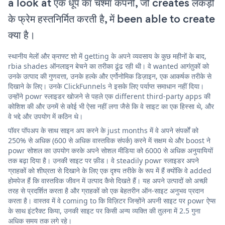
a look at एक धूप का चश्मा कंपनी, जो creates लकड़ी
के फ्रेम हस्तनिर्मित करती है, में been able to create
क्या है।
स्थानीय मेलों और क्राफ्ट शो में getting के अपने व्यवसाय के कुछ महीनों के बाद,
rbia shades ऑनलाइन बेचने का तरीका ढूंढ रही थी। वे wanted आगंतुकों को
उनके उत्पाद की गुणवत्ता, उनके हल्के और एर्गोनोमिक डिज़ाइन, एक आकर्षक तरीके से
दिखाने के लिए। उनके ClickFunnels ने इसके लिए पर्याप्त समाधान नहीं दिया।
उन्होंने powr स्लाइडर खोजने से पहले एक different third-party apps की
कोशिश की और उनमें से कोई भी ऐसा नहीं लगा जैसे कि वे साइट का एक हिस्सा थे, और
वे भद्दे और उपयोग में कठिन थे।
पॉवर पॉपअप के साथ साइन अप करने के just months में वे अपने संपर्कों को
250% से अधिक (600 से अधिक वास्तविक संपर्क) करने में सक्षम थे और boost ने
powr सोशल का उपयोग करके अपने सोशल मीडिया को 6000 से अधिक अनुयायियों
तक बढ़ा दिया है। उनकी साइट पर फ़ीड। वे steadily powr स्लाइडर अपने
ग्राहकों को शीघ्रता से दिखाने के लिए एक दृश्य तरीके के रूप में हैं क्योंकि वे added
होमपेज हैं कि वास्तविक जीवन में उत्पाद कैसे दिखते हैं। यह अपने उत्पादों को अच्छी
तरह से प्रदर्शित करता है और ग्राहकों को एक बेहतरीन ऑन-साइट अनुभव प्रदान
करता है। वास्तव में वे coming to कि विज़िटर जिन्होंने अपनी साइट पर powr ऐप्स
के साथ इंटरैक्ट किया, उनकी साइट पर किसी अन्य व्यक्ति की तुलना में 2.5 गुना
अधिक समय तक लगे रहे।