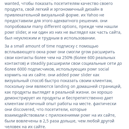
wanted, чтобы показать посетителям качество своего
продукта, свой легкий и эргономичный дизайн в
привлекательной визуальной форме. их Yahoo не
предоставили для этого адекватного решения. они
попробовали many different options, прежде чем нашли
powr slider, и ни один из них не выглядел как часть сайта,
был неуклюжим и трудным в использовании.
За a small amount of time подписку с помощью
всплывающего окна powr они смогли grow расширить
свои контакты более чем на 250% (более 600 реальных
контактов) и steadily расширили свои социальные сети до
более 6000 подписчиков, использующих powr social
кормить на их сайте. они added powr slider как
визуальный способ быстро показать своим клиентам,
поскольку они являются landing on домашней страницей,
как продукты выглядят в реальной жизни. он хорошо
демонстрирует их продукты и беспрепятственно дает
клиентам отличный опыт работы на месте. фактически
они discovered, что посетители, которые
взаимодействовали с приложениями powr на их сайте,
были вовлечены в 2,5 раза дольше, чем любой другой
человек на их сайте.