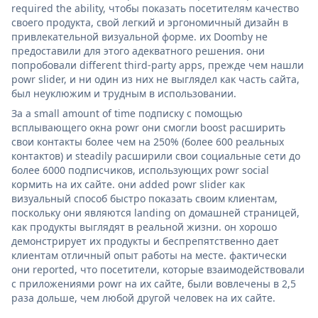
required the ability, чтобы показать посетителям качество
своего продукта, свой легкий и эргономичный дизайн в
привлекательной визуальной форме. их Doomby не
предоставили для этого адекватного решения. они
попробовали different third-party apps, прежде чем нашли
powr slider, и ни один из них не выглядел как часть сайта,
был неуклюжим и трудным в использовании.
За a small amount of time подписку с помощью
всплывающего окна powr они смогли boost расширить
свои контакты более чем на 250% (более 600 реальных
контактов) и steadily расширили свои социальные сети до
более 6000 подписчиков, использующих powr social
кормить на их сайте. они added powr slider как
визуальный способ быстро показать своим клиентам,
поскольку они являются landing on домашней страницей,
как продукты выглядят в реальной жизни. он хорошо
демонстрирует их продукты и беспрепятственно дает
клиентам отличный опыт работы на месте. фактически
они reported, что посетители, которые взаимодействовали
с приложениями powr на их сайте, были вовлечены в 2,5
раза дольше, чем любой другой человек на их сайте.