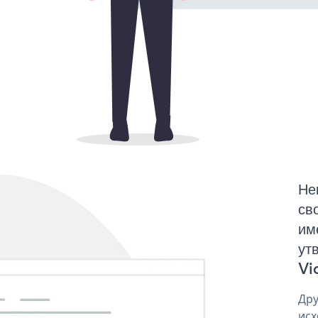
Не
св
им
ут
Vid
Дру
исх