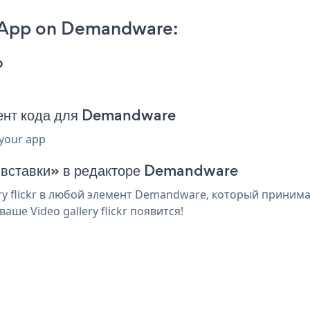
kr App on Demandware:
p
гмент кода для Demandware
 your app
я вставки» в редакторе Demandware
y flickr в любой элемент Demandware, который принимае
ше Video gallery flickr появится!