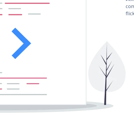
com
fli