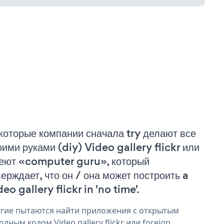
которые компании сначала try делают все
оими руками (diy) Video gallery flickr или
еют «computer guru», который
верждает, что он / она может построить a
eo gallery flickr in 'no time'.
гие пытаются найти приложения с открытым
одным кодом Video gallery flickr или foreign