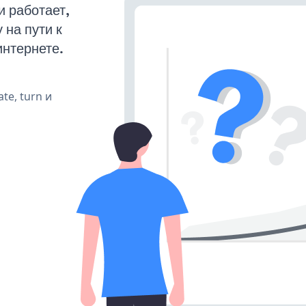
 работает,
на пути к
интернете.
te, turn и