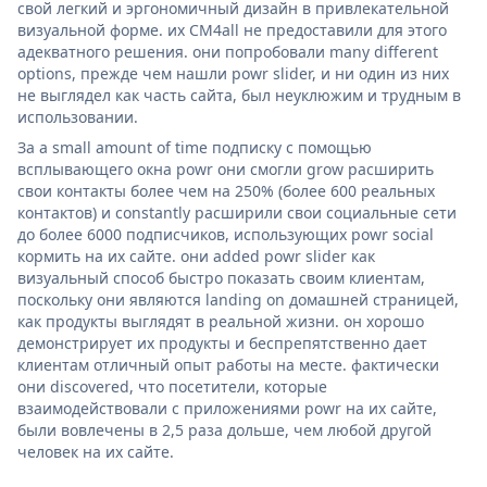
свой легкий и эргономичный дизайн в привлекательной
визуальной форме. их CM4all не предоставили для этого
адекватного решения. они попробовали many different
options, прежде чем нашли powr slider, и ни один из них
не выглядел как часть сайта, был неуклюжим и трудным в
использовании.
За a small amount of time подписку с помощью
всплывающего окна powr они смогли grow расширить
свои контакты более чем на 250% (более 600 реальных
контактов) и constantly расширили свои социальные сети
до более 6000 подписчиков, использующих powr social
кормить на их сайте. они added powr slider как
визуальный способ быстро показать своим клиентам,
поскольку они являются landing on домашней страницей,
как продукты выглядят в реальной жизни. он хорошо
демонстрирует их продукты и беспрепятственно дает
клиентам отличный опыт работы на месте. фактически
они discovered, что посетители, которые
взаимодействовали с приложениями powr на их сайте,
были вовлечены в 2,5 раза дольше, чем любой другой
человек на их сайте.