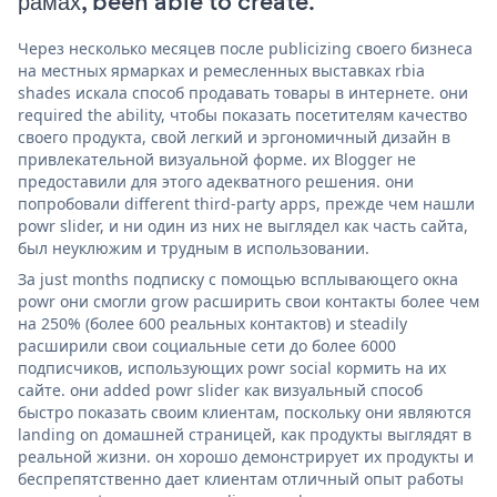
рамах, been able to create.
Через несколько месяцев после publicizing своего бизнеса
на местных ярмарках и ремесленных выставках rbia
shades искала способ продавать товары в интернете. они
required the ability, чтобы показать посетителям качество
своего продукта, свой легкий и эргономичный дизайн в
привлекательной визуальной форме. их Blogger не
предоставили для этого адекватного решения. они
попробовали different third-party apps, прежде чем нашли
powr slider, и ни один из них не выглядел как часть сайта,
был неуклюжим и трудным в использовании.
За just months подписку с помощью всплывающего окна
powr они смогли grow расширить свои контакты более чем
на 250% (более 600 реальных контактов) и steadily
расширили свои социальные сети до более 6000
подписчиков, использующих powr social кормить на их
сайте. они added powr slider как визуальный способ
быстро показать своим клиентам, поскольку они являются
landing on домашней страницей, как продукты выглядят в
реальной жизни. он хорошо демонстрирует их продукты и
беспрепятственно дает клиентам отличный опыт работы