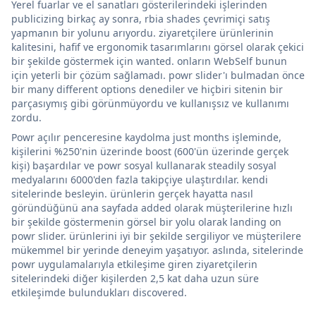
Yerel fuarlar ve el sanatları gösterilerindeki işlerinden
publicizing birkaç ay sonra, rbia shades çevrimiçi satış
yapmanın bir yolunu arıyordu. ziyaretçilere ürünlerinin
kalitesini, hafif ve ergonomik tasarımlarını görsel olarak çekici
bir şekilde göstermek için wanted. onların WebSelf bunun
için yeterli bir çözüm sağlamadı. powr slider'ı bulmadan önce
bir many different options denediler ve hiçbiri sitenin bir
parçasıymış gibi görünmüyordu ve kullanışsız ve kullanımı
zordu.
Powr açılır penceresine kaydolma just months işleminde,
kişilerini %250'nin üzerinde boost (600'ün üzerinde gerçek
kişi) başardılar ve powr sosyal kullanarak steadily sosyal
medyalarını 6000'den fazla takipçiye ulaştırdılar. kendi
sitelerinde besleyin. ürünlerin gerçek hayatta nasıl
göründüğünü ana sayfada added olarak müşterilerine hızlı
bir şekilde göstermenin görsel bir yolu olarak landing on
powr slider. ürünlerini iyi bir şekilde sergiliyor ve müşterilere
mükemmel bir yerinde deneyim yaşatıyor. aslında, sitelerinde
powr uygulamalarıyla etkileşime giren ziyaretçilerin
sitelerindeki diğer kişilerden 2,5 kat daha uzun süre
etkileşimde bulundukları discovered.