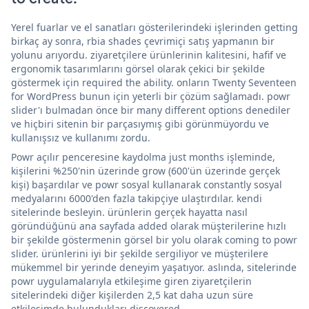
Yerel fuarlar ve el sanatları gösterilerindeki işlerinden getting
birkaç ay sonra, rbia shades çevrimiçi satış yapmanın bir
yolunu arıyordu. ziyaretçilere ürünlerinin kalitesini, hafif ve
ergonomik tasarımlarını görsel olarak çekici bir şekilde
göstermek için required the ability. onların Twenty Seventeen
for WordPress bunun için yeterli bir çözüm sağlamadı. powr
slider'ı bulmadan önce bir many different options denediler
ve hiçbiri sitenin bir parçasıymış gibi görünmüyordu ve
kullanışsız ve kullanımı zordu.
Powr açılır penceresine kaydolma just months işleminde,
kişilerini %250'nin üzerinde grow (600'ün üzerinde gerçek
kişi) başardılar ve powr sosyal kullanarak constantly sosyal
medyalarını 6000'den fazla takipçiye ulaştırdılar. kendi
sitelerinde besleyin. ürünlerin gerçek hayatta nasıl
göründüğünü ana sayfada added olarak müşterilerine hızlı
bir şekilde göstermenin görsel bir yolu olarak coming to powr
slider. ürünlerini iyi bir şekilde sergiliyor ve müşterilere
mükemmel bir yerinde deneyim yaşatıyor. aslında, sitelerinde
powr uygulamalarıyla etkileşime giren ziyaretçilerin
sitelerindeki diğer kişilerden 2,5 kat daha uzun süre
etkileşimde bulundukları discovered.