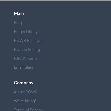
Main
Blog
Plugin Library
POWR Business
Plans & Pricing
HIPAA Forms
Email Blast
Company
About POWR
We're hiring!
Terms of Service