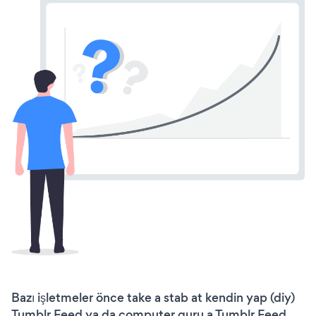
Bazı işletmeler önce take a stab at kendin yap (diy)
Tumblr Feed ya da computer guru a Tumblr Feed