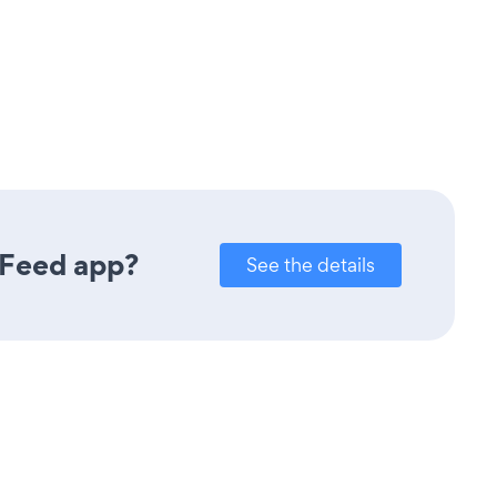
 Feed app?
See the details