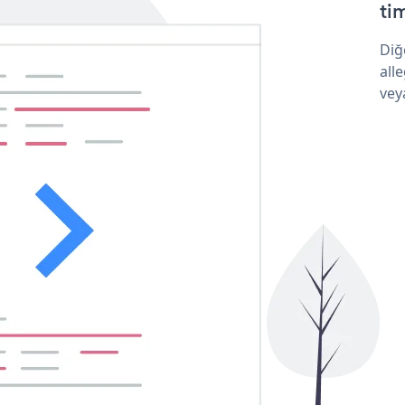
tim
Diğ
all
vey