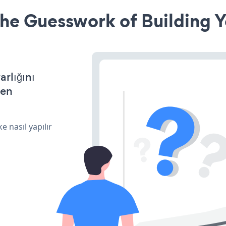
he Guesswork of Building Y
arlığını
den
e nasıl yapılır