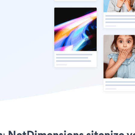
 NetDimensions sitenize ye