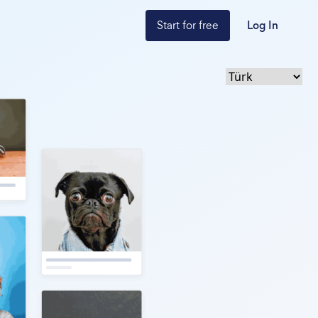
Start for free
Log In