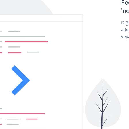
Fe
'no
Diğ
all
vey