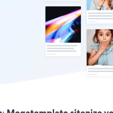
ı Megatemplate sitenize ye