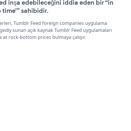
ed inşa edebileceğini iddia eden bir “in
 time'” sahibidir.
erleri, Tumblr Feed foreign companies uygulama
egedly sunan açık kaynak Tumblr Feed uygulamaları
a at rock-bottom prices bulmaya çalışır.