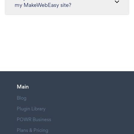
my MakeWebEasy site?
Main
Blog
Plugin Library
POWR Business
Plans & Pricing