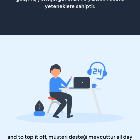
yeteneklere sahiptir.
and to top it off, müşteri desteği mevcuttur all day