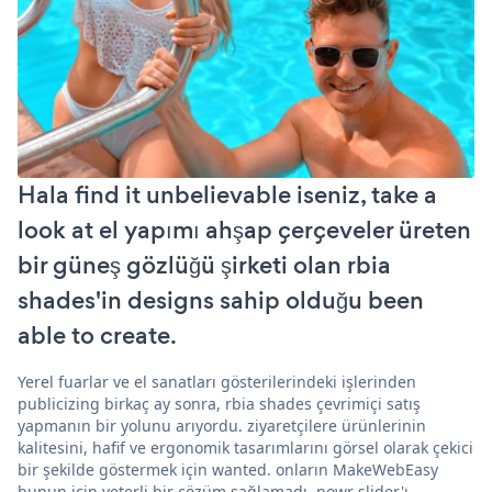
Hala find it unbelievable iseniz, take a
look at el yapımı ahşap çerçeveler üreten
bir güneş gözlüğü şirketi olan rbia
shades'in designs sahip olduğu been
able to create.
Yerel fuarlar ve el sanatları gösterilerindeki işlerinden
publicizing birkaç ay sonra, rbia shades çevrimiçi satış
yapmanın bir yolunu arıyordu. ziyaretçilere ürünlerinin
kalitesini, hafif ve ergonomik tasarımlarını görsel olarak çekici
bir şekilde göstermek için wanted. onların MakeWebEasy
bunun için yeterli bir çözüm sağlamadı. powr slider'ı