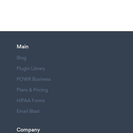
Main
Blog
Plugin Library
POWR Business
Plans & Pricing
HIPAA Forms
Email Blast
Company