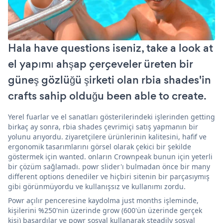
Hala have questions iseniz, take a look at
el yapımı ahşap çerçeveler üreten bir
güneş gözlüğü şirketi olan rbia shades'in
crafts sahip olduğu been able to create.
Yerel fuarlar ve el sanatları gösterilerindeki işlerinden getting
birkaç ay sonra, rbia shades çevrimiçi satış yapmanın bir
yolunu arıyordu. ziyaretçilere ürünlerinin kalitesini, hafif ve
ergonomik tasarımlarını görsel olarak çekici bir şekilde
göstermek için wanted. onların Crownpeak bunun için yeterli
bir çözüm sağlamadı. powr slider'ı bulmadan önce bir many
different options denediler ve hiçbiri sitenin bir parçasıymış
gibi görünmüyordu ve kullanışsız ve kullanımı zordu.
Powr açılır penceresine kaydolma just months işleminde,
kişilerini %250'nin üzerinde grow (600'ün üzerinde gerçek
kişi) başardılar ve powr sosyal kullanarak steadily sosyal