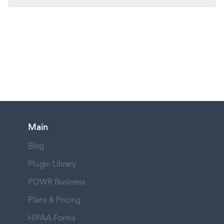
Main
Blog
Plugin Library
POWR Business
Plans & Pricing
HIPAA Forms