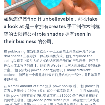
如果您仍然find it unbelievable，那么take
a look at 是一家拥有creates 手工制作木制框
架的太阳镜公司rbia shades 拥有seen in
their business 的公司。
在 publicizing 在当地展览会和手工艺品展上开展业务几个月后，
rbia shades 正在寻找一种在线销售方式。他们required the
ability以视觉上吸引人的方式向访客展示他们的产品质量、轻巧且
符合人体工程学的设计。他们的 WebSelf 没有为此提供足够的解决
方案。他们在找到 powr slider 之前尝试了 many different
options，但没有一个看起来好像它们是站点的一部分，并且笨重且
难以使用。
在 a small amount of time 注册 powr popup 后，他们boost 的
联系人数量超过 250%（超过 600 个真实联系人），并且 steadily
利用 powr 社交将他们的社交媒体扩大到 6000 多个关注者在他们
的网站上喂食。他们added powr slider 作为一种视觉方式来快速
向他们的客户展示coming to 主页上的产品在现实生活中的样子。