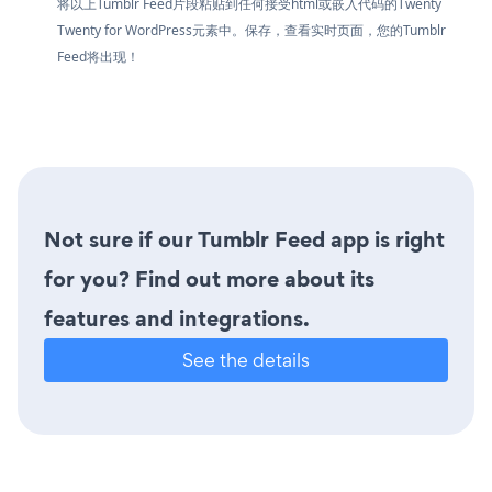
将以上Tumblr Feed片段粘贴到任何接受html或嵌入代码的Twenty
Twenty for WordPress元素中。保存，查看实时页面，您的Tumblr
Feed将出现！
Not sure if our Tumblr Feed app is right
for you? Find out more about its
features and integrations.
See the details