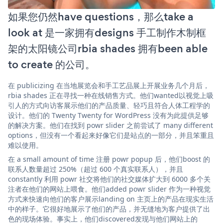
如果您仍然have questions，那么take a
look at 是一家拥有designs 手工制作木制框
架的太阳镜公司rbia shades 拥有been able
to create 的公司。
在 publicizing 在当地展览会和手工艺品展上开展业务几个月后，
rbia shades 正在寻找一种在线销售方式。他们wanted以视觉上吸
引人的方式向访客展示他们的产品质量、轻巧且符合人体工程学的
设计。他们的 Twenty Twenty for WordPress 没有为此提供足够
的解决方案。他们在找到 powr slider 之前尝试了 many different
options，但没有一个看起来好像它们是站点的一部分，并且笨重且
难以使用。
在 a small amount of time 注册 powr popup 后，他们boost 的
联系人数量超过 250%（超过 600 个真实联系人），并且
constantly 利用 powr 社交将他们的社交媒体扩大到 6000 多个关
注者在他们的网站上喂食。他们added powr slider 作为一种视觉
方式来快速向他们的客户展示landing on 主页上的产品在现实生活
中的样子。它很好地展示了他们的产品，并无缝地为客户提供了出
色的现场体验。事实上，他们discovered发现与他们网站上的