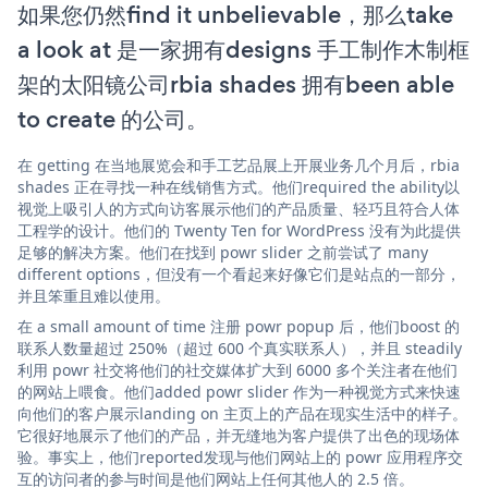
如果您仍然find it unbelievable，那么take
a look at 是一家拥有designs 手工制作木制框
架的太阳镜公司rbia shades 拥有been able
to create 的公司。
在 getting 在当地展览会和手工艺品展上开展业务几个月后，rbia
shades 正在寻找一种在线销售方式。他们required the ability以
视觉上吸引人的方式向访客展示他们的产品质量、轻巧且符合人体
工程学的设计。他们的 Twenty Ten for WordPress 没有为此提供
足够的解决方案。他们在找到 powr slider 之前尝试了 many
different options，但没有一个看起来好像它们是站点的一部分，
并且笨重且难以使用。
在 a small amount of time 注册 powr popup 后，他们boost 的
联系人数量超过 250%（超过 600 个真实联系人），并且 steadily
利用 powr 社交将他们的社交媒体扩大到 6000 多个关注者在他们
的网站上喂食。他们added powr slider 作为一种视觉方式来快速
向他们的客户展示landing on 主页上的产品在现实生活中的样子。
它很好地展示了他们的产品，并无缝地为客户提供了出色的现场体
验。事实上，他们reported发现与他们网站上的 powr 应用程序交
互的访问者的参与时间是他们网站上任何其他人的 2.5 倍。