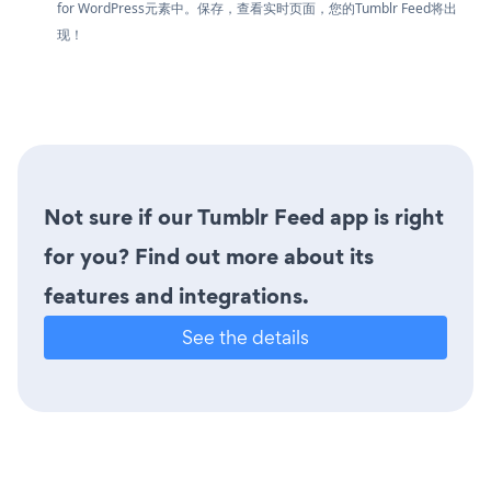
for WordPress元素中。保存，查看实时页面，您的Tumblr Feed将出
现！
Not sure if our Tumblr Feed app is right
for you? Find out more about its
features and integrations.
See the details