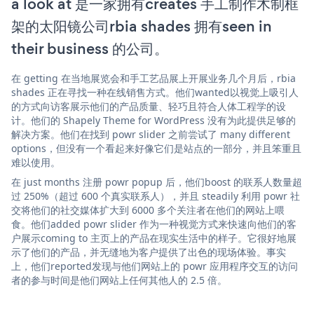
a look at 是一家拥有creates 手工制作木制框
架的太阳镜公司rbia shades 拥有seen in
their business 的公司。
在 getting 在当地展览会和手工艺品展上开展业务几个月后，rbia
shades 正在寻找一种在线销售方式。他们wanted以视觉上吸引人
的方式向访客展示他们的产品质量、轻巧且符合人体工程学的设
计。他们的 Shapely Theme for WordPress 没有为此提供足够的
解决方案。他们在找到 powr slider 之前尝试了 many different
options，但没有一个看起来好像它们是站点的一部分，并且笨重且
难以使用。
在 just months 注册 powr popup 后，他们boost 的联系人数量超
过 250%（超过 600 个真实联系人），并且 steadily 利用 powr 社
交将他们的社交媒体扩大到 6000 多个关注者在他们的网站上喂
食。他们added powr slider 作为一种视觉方式来快速向他们的客
户展示coming to 主页上的产品在现实生活中的样子。它很好地展
示了他们的产品，并无缝地为客户提供了出色的现场体验。事实
上，他们reported发现与他们网站上的 powr 应用程序交互的访问
者的参与时间是他们网站上任何其他人的 2.5 倍。